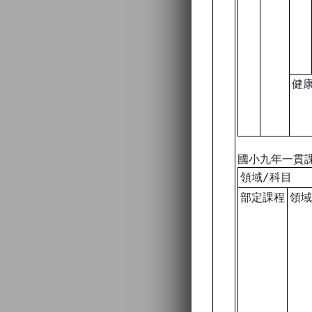
健
國小九年一貫
領域/科目
部定課程
領