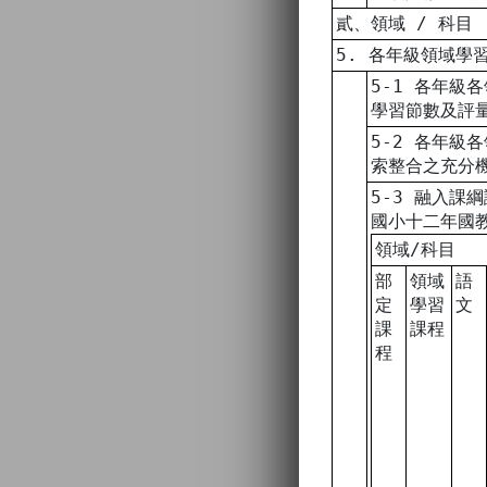
貳、領域 / 科目
5. 各年級領域學
5-1 各年級
學習節數及評
5-2 各年級
索整合之充分
5-3 融入課
國小十二年國
領域/科目
部
領域
語
定
學習
文
課
課程
程