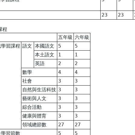
23
23
課程
五年級
六年級
域學習課程
語文
本國語文
5
5
本土語文
1
1
英語
2
2
數學
4
4
社會
3
3
自然與生活科技
3
3
藝術與人文
3
3
綜合活動
3
3
健康與體育
3
3
領域總節數
27
27
性學習節數
5
5