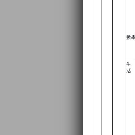
數
生
活