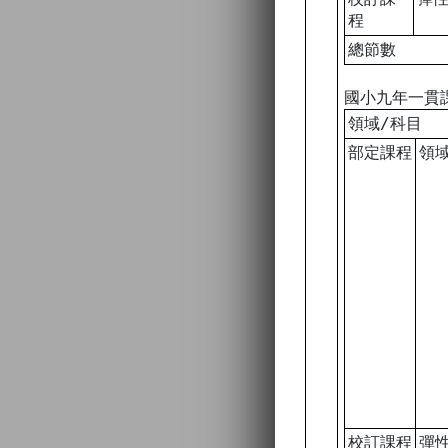
程
總節數
國小九年一貫
領域/科目
部定課程
領
校訂課程
彈