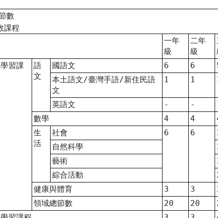
程節數
教課程
一年
二年
級
級
域學習課
語
國語文
6
6
文
本土語文/臺灣手語/新住民語
1
1
文
英語文
-
-
數學
4
4
生
社會
6
6
活
自然科學
藝術
綜合活動
健康與體育
3
3
領域總節數
20
20
性學習課程
3
3