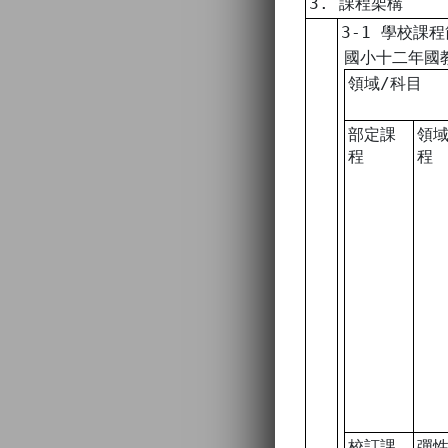
3. 課程架構
3-1 學校課
國小十二年國
領域/科目
部定課
領
程
程
校訂課
彈