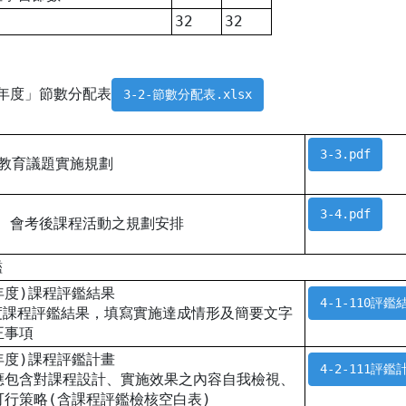
32
32
1學年度」節數分配表
3-2-節數分配表.xlsx
3-3.pdf
定教育議題實施規劃
3-4.pdf
 / 會考後課程活動之規劃安排
鑑
學年度)課程評鑑結果
4-1-110評鑑
年度課程評鑑結果，填寫實施達成情形及簡要文字
正事項
學年度)課程評鑑計畫
4-2-111評鑑
應包含對課程設計、實施效果之內容自我檢視、
可行策略(含課程評鑑檢核空白表)