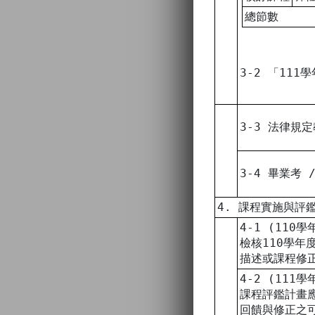
總節數
3-2 「11
3-3 法律規
3-4 畢業考
4. 課程實施與評
4-1 (110
檢核110學
描述或課程修
4-2 (111
課程評鑑計畫
回饋與修正之