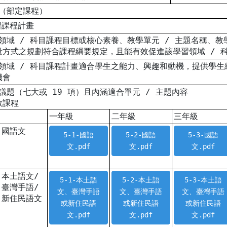
 （部定課程）
習課程計畫
各領域 / 科目課程目標或核心素養、教學單元 / 主題名稱、
量方式之規劃符合課程綱要規定，且能有效促進該學習領域 / 
各領域 / 科目課程計畫適合學生之能力、興趣和動機，提供學
機會
綱議題（七大或 19 項）且內涵適合單元 / 主題內容
教課程
一年級
二年級
三年級
國語文
5-1-國語
5-2-國語
5-3-國語
文.pdf
文.pdf
文.pdf
本土語文/
5-1-本土語
5-2-本土語
5-3-本土語
臺灣手語/
文、臺灣手語
文、臺灣手語
文、臺灣手語
新住民語文
或新住民語
或新住民語
或新住民語
文.pdf
文.pdf
文.pdf