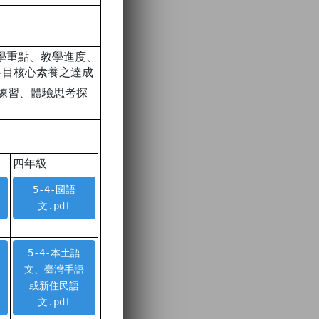
教學重點、教學進度、
科目核心素養之達成
生練習、體驗思考探
四年級
5-4-國語
文.pdf
5-4-本土語
文、臺灣手語
或新住民語
文.pdf