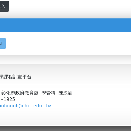
登入
口
學課程計畫平台
A：彰化縣政府教育處 學管科 陳泱渝
-1925
aohnooh@chc.edu.tw