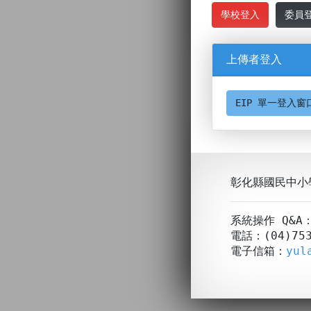
學校登入
委員
上傳者登入
EIP 單一登入窗
彰化縣國民中小
系統操作 Q&
電話：(04)753
電子信箱：
yul