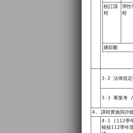
校訂課
彈性
程
程
總節數
3-2 法律規
3-3 畢業考
4. 課程實施與評
4-1 (112
檢核112學