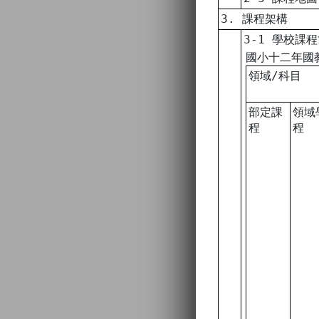
3. 課程架構
3-1 學校課
國小十二年國
領域/科目
部定課
領域
程
程