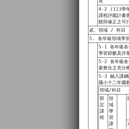
述
4-2 (113
課程評鑑計畫
饋與修正之可
貳、領域 / 科目
5. 各年級領域學
5-1 各年級
學習節數及評
5-2 各年級
索整合之充分
5-3 融入課
國小十二年國
領域/科目
部
領
定
域
課
學
程
習
課