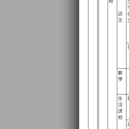
程
語
文
數
學
生
活
課
程