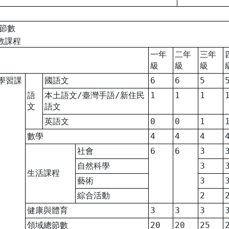
程節數
教課程
一年
二年
三年
級
級
級
學習課
國語文
6
6
5
語
本土語文/臺灣手語/新住民
1
1
1
文
語文
英語文
0
0
1
數學
4
4
4
社會
6
6
3
自然科學
3
生活課程
藝術
3
綜合活動
2
健康與體育
3
3
3
領域總節數
20
20
25