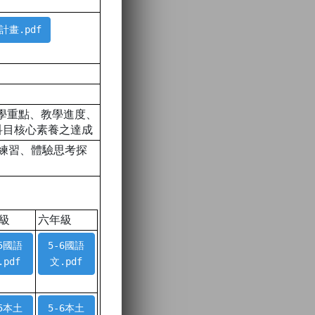
鑑計畫.pdf
教學重點、教學進度、
科目核心素養之達成
生練習、體驗思考探
級
六年級
-5國語
5-6國語
.pdf
文.pdf
-5本土
5-6本土