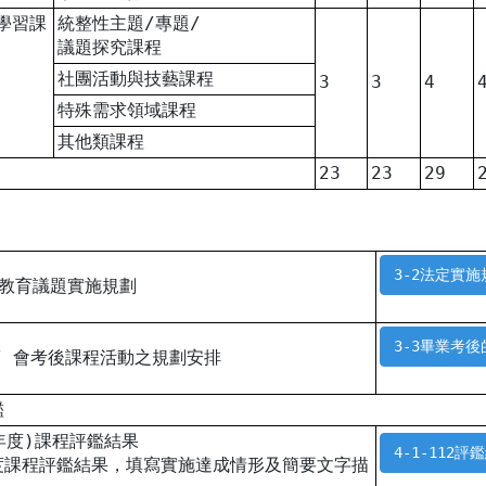
學習課
統整性主題/專題/
議題探究課程
社團活動與技藝課程
3
3
4
特殊需求領域課程
其他類課程
23
23
29
3-2法定實施
定教育議題實施規劃
3-3畢業考後
 / 會考後課程活動之規劃安排
鑑
學年度)課程評鑑結果
4-1-112評
年度課程評鑑結果，填寫實施達成情形及簡要文字描