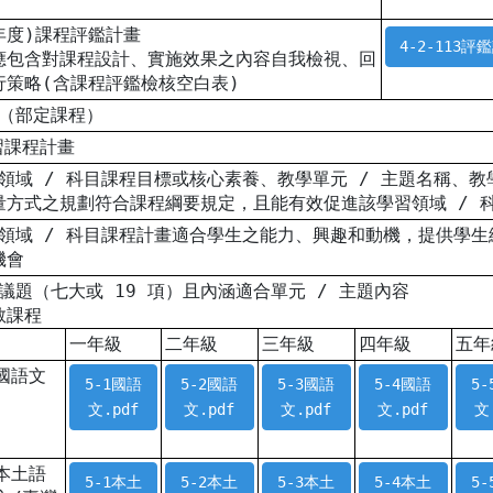
學年度)課程評鑑計畫
4-2-113評
應包含對課程設計、實施效果之內容自我檢視、回
行策略(含課程評鑑檢核空白表)
 （部定課程）
習課程計畫
各領域 / 科目課程目標或核心素養、教學單元 / 主題名稱、
量方式之規劃符合課程綱要規定，且能有效促進該學習領域 / 
各領域 / 科目課程計畫適合學生之能力、興趣和動機，提供學
機會
綱議題（七大或 19 項）且內涵適合單元 / 主題內容
教課程
一年級
二年級
三年級
四年級
五年
國語文
5-1國語
5-2國語
5-3國語
5-4國語
5
文.pdf
文.pdf
文.pdf
文.pdf
文
本土語
5-1本土
5-2本土
5-3本土
5-4本土
5