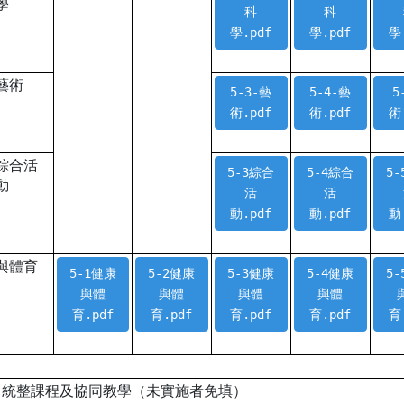
學
科
科
學.pdf
學.pdf
學
藝術
5-3-藝
5-4-藝
5
術.pdf
術.pdf
術
綜合活
5-3綜合
5-4綜合
5
動
活
活
動.pdf
動.pdf
動
與體育
5-1健康
5-2健康
5-3健康
5-4健康
5
與體
與體
與體
與體
育.pdf
育.pdf
育.pdf
育.pdf
育
科目統整課程及協同教學（未實施者免填）