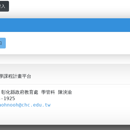
登入
口
學課程計畫平台
A：彰化縣政府教育處 學管科 陳泱渝
-1925
aohnooh@chc.edu.tw