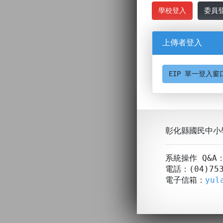
學校登入
委員
上傳者登入
EIP 單一登入窗
彰化縣國民中小
系統操作 Q&
電話：(04)753
電子信箱：
yul