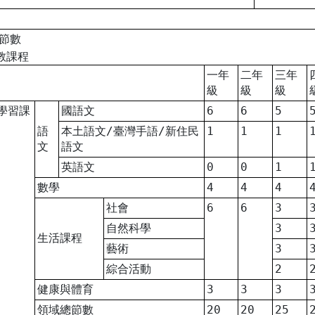
程節數
教課程
一年
二年
三年
級
級
級
學習課
國語文
6
6
5
語
本土語文/臺灣手語/新住民
1
1
1
文
語文
英語文
0
0
1
數學
4
4
4
社會
6
6
3
自然科學
3
生活課程
藝術
3
綜合活動
2
健康與體育
3
3
3
領域總節數
20
20
25