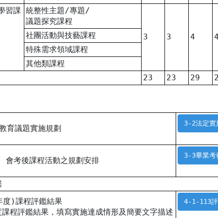
學習課
統整性主題/專題/
議題探究課程
社團活動與技藝課程
3
3
4
特殊需求領域課程
其他類課程
23
23
29
3-2法定實
定教育議題實施規劃
3-3畢業考
 / 會考後課程活動之規劃安排
鑑
學年度)課程評鑑結果
4-1-113
年度課程評鑑結果，填寫實施達成情形及簡要文字描述