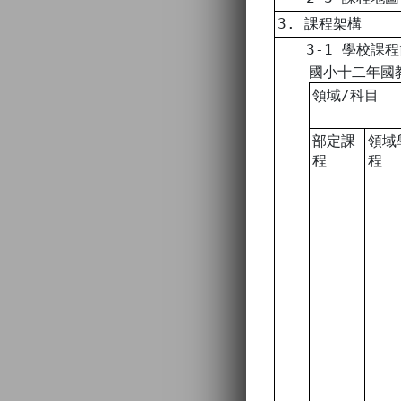
3. 課程架構
3-1 學校課
國小十二年國
領域/科目
部定課
領域
程
程