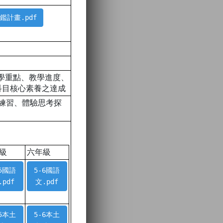
評鑑計畫.pdf
教學重點、教學進度、
科目核心素養之達成
生練習、體驗思考探
級
六年級
-5國語
5-6國語
.pdf
文.pdf
-5本土
5-6本土