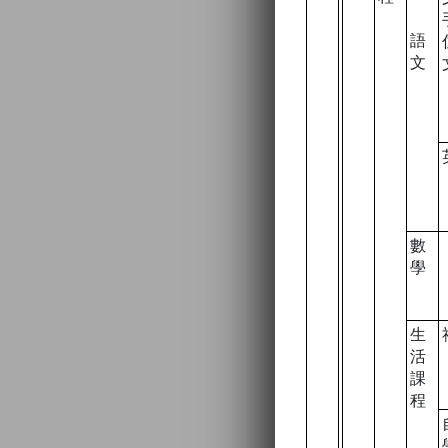
語
文
數
學
生
活
課
程