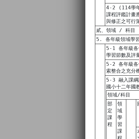
4-2 (114
課程評鑑計畫
與修正之可行
貳、領域 / 科目
5. 各年級領域學
5-1 各年級
學習節數及評
5-2 各年級
索整合之充分
5-3 融入課
國小十二年國
領域/科目
部
領
定
域
課
學
程
習
課
程