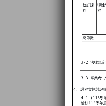
校訂課
彈性
程
程
總節數
3-2 法律規
3-3 畢業考
4. 課程實施與評
4-1 (113
檢核113學