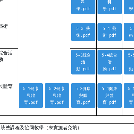
科
科
學.pdf
學.pdf
學
藝術
5-3-藝
5-4-藝
5
術.pdf
術.pdf
術
綜合活
5-3綜合
5-4綜合
5
動
活
活
動.pdf
動.pdf
動
與體育
5-1健康
5-2健康
5-3健康
5-4健康
5
與體
與體
與體
與體
育.pdf
育.pdf
育.pdf
育.pdf
育
科目統整課程及協同教學（未實施者免填）