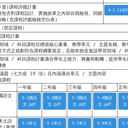
學年度)課程評鑑計畫
4-2-114
應包含對課程設計、實施效果之內容自我檢視、回饋
策略(含課程評鑑檢核空白表)
 （部定課程）
習課程計畫
各領域 / 科目課程目標或核心素養、教學單元 / 主題名稱、
量方式之規劃符合課程綱要規定，且能有效促進該學習領域 / 
各領域 / 科目課程計畫適合學生之能力、興趣和動機，提供學
機會
綱議題（七大或 19 項）且內涵適合單元 / 主題內容
教課程
一年級
二年級
三年級
四年級
五年
國語文
5-1國語
5-2國語
5-3國語
5-4國語
5
文.pdf
文.pdf
文.pdf
文.pdf
文
本土語
5-1本土
5-2本土
5-3本土
5-4本土
5
文/臺灣