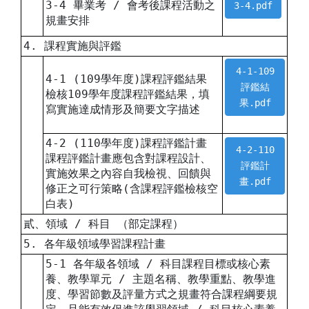
3-4 畢業考 / 會考後課程活動之
3-4.pdf
規畫安排
4. 課程實施與評鑑
4-1-109
4-1 (109學年度)課程評鑑結果
評鑑結
檢核109學年度課程評鑑結果，填
果.pdf
寫實施達成情形及簡要文字描述
4-2 (110學年度)課程評鑑計畫
4-2-110
課程評鑑計畫應包含對課程設計、
評鑑計
實施效果之內容自我檢視、回饋與
畫.pdf
修正之可行策略(含課程評鑑檢核空
白表)
貳、領域 / 科目 （部定課程）
5. 各年級領域學習課程計畫
5-1 各年級各領域 / 科目課程目標或核心素
養、教學單元 / 主題名稱、教學重點、教學進
度、學習節數及評量方式之規畫符合課程綱要規