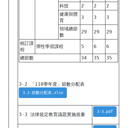
科技
2
2
2
健康與體
3
3
3
育
領域總節
29
29
29
數
校訂課
彈性學習課程
5
6
6
程
總節數
34
35
35
3-2 「110學年度」節數分配表
3.2-節數分配表.xlsx
3-3.pdf
3-3 法律規定教育議題實施規畫