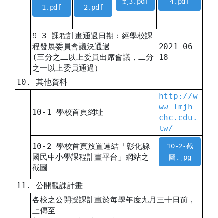
到3.pdf
4.pdf
1.pdf
2.pdf
9-3 課程計畫通過日期：經學校課
程發展委員會議決通過
2021-06-
(三分之二以上委員出席會議，二分
18
之一以上委員通過）
10. 其他資料
http://w
ww.lmjh.
10-1 學校首頁網址
chc.edu.
tw/
10-2 學校首頁放置連結「彰化縣
10-2-截
國民中小學課程計畫平台」網站之
圖.jpg
截圖
11. 公開觀課計畫
各校之公開授課計畫於每學年度九月三十日前，
上傳至