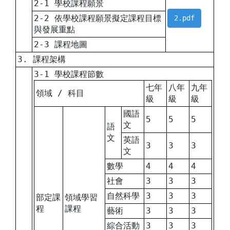
2-1 學校課程願景
2-2 依學校課程願景擬定課程目標
2.pdf
與發展重點
2-3 課程地圖
3. 課程架構
3-1 學校課程節數
七年
八年
九年
領域 / 科目
級
級
級
國語
5
5
5
文
語
文
英語
3
3
3
文
數學
4
4
4
社會
3
3
3
自然科學
3
3
3
部定課
領域學習
程
課程
藝術
3
3
3
綜合活動
3
3
3