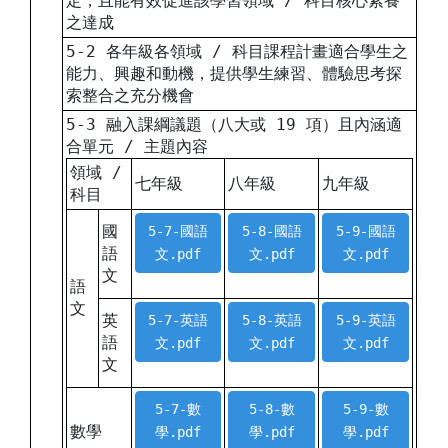
定，且能有效促進該學習領域 / 科目核心素養
之達成
5-2 各年級各領域 / 科目課程計畫適合學生之
能力、興趣和動機，提供學生練習、體驗思考探
索整合之充分機會
5-3 融入課綱議題（八大或 19 項）且內涵適
合單元 / 主題內容
領域 /
七年級
八年級
九年級
科目
國
5-7-國語
5-8-國語
5-9-國語
語
文.pdf
文.pdf
文.pdf
文
語
文
英
5-7-英語
5-8-英語
5-9-英語
語
文.pdf
文.pdf
文.pdf
文
5-7-數
5-8-數
5-9-數
數學
學.pdf
學.pdf
學.pdf