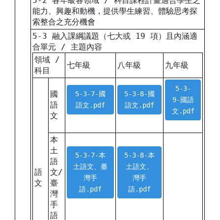
5-2 各年級各領域 / 科目課程計畫適合學生之
能力、興趣和動機，提供學生練習、體驗思考探
索整合之充分機會
5-3 融入課綱議題（七大或 19 項）且內涵適
合單元 / 主題內容
領域 /
七年級
八年級
九年級
科目
5-3-
國
5-3-7-國
5-3-8-國
9-國語
語
語文.pdf
語文.pdf
文.pdf
文
本
土
5-3-7-本
5-3-8-本
語
土語文、臺
土語文、
語
文/
灣手
灣手
文
臺
語.pdf
語.pdf
灣
手
語