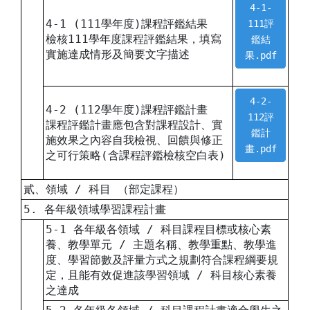
4-1-
4-1 (111學年度)課程評鑑結果
111評
檢核111學年度課程評鑑結果，填寫
鑑結
實施達成情形及簡要文字描述
果.pdf
4-2-
4-2 (112學年度)課程評鑑計畫
112評
課程評鑑計畫應包含對課程設計、實
鑑計
施效果之內容自我檢視、回饋與修正
畫.pdf
之可行策略(含課程評鑑檢核空白表)
貳、領域 / 科目 （部定課程）
5. 各年級領域學習課程計畫
5-1 各年級各領域 / 科目課程目標或核心素
養、教學單元 / 主題名稱、教學重點、教學進
度、學習節數及評量方式之規劃符合課程綱要規
定，且能有效促進該學習領域 / 科目核心素養
之達成