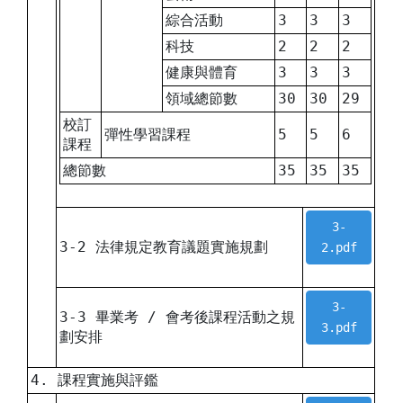
綜合活動
3
3
3
科技
2
2
2
健康與體育
3
3
3
領域總節數
30
30
29
校訂
彈性學習課程
5
5
6
課程
總節數
35
35
35
3-
3-2 法律規定教育議題實施規劃
2.pdf
3-
3-3 畢業考 / 會考後課程活動之規
3.pdf
劃安排
4. 課程實施與評鑑