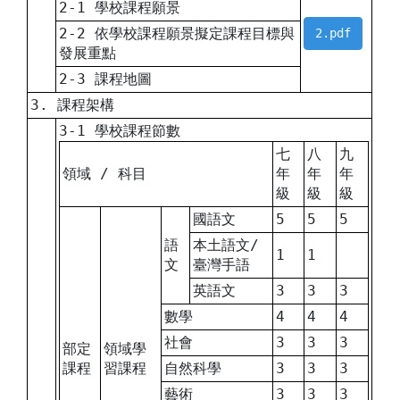
2-1 學校課程願景
2-2 依學校課程願景擬定課程目標與
2.pdf
發展重點
2-3 課程地圖
3. 課程架構
3-1 學校課程節數
七
八
九
領域 / 科目
年
年
年
級
級
級
國語文
5
5
5
語
本土語文/
1
1
文
臺灣手語
英語文
3
3
3
數學
4
4
4
社會
3
3
3
部定
領域學
課程
習課程
自然科學
3
3
3
藝術
3
3
3