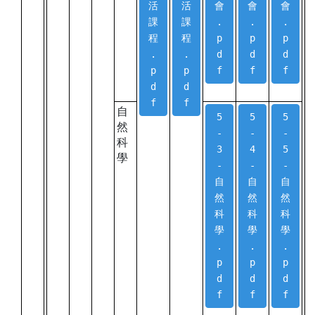
活
活
會
會
會
課
課
.
.
.
程
程
p
p
p
.
.
d
d
d
p
p
f
f
f
d
d
f
f
自
5
5
5
然
-
-
-
科
3
4
5
學
-
-
-
自
自
自
然
然
然
科
科
科
學
學
學
.
.
.
p
p
p
d
d
d
f
f
f