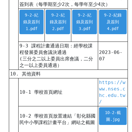
簽到表（每學期至少2次，每學年至少4次）
9-2-紀
9-2-紀
9-2-紀
9-2-紀錄
錄及簽到
錄及簽到
錄及簽到
及簽到
1.pdf
2.pdf
3.pdf
4.pdf
9-3 課程計畫通過日期：經學校課
程發展委員會議決通過
2023-06-
(三分之二以上委員出席會議，二分
07
之一以上委員通過）
10. 其他資料
https://w
ww.nses.c
10-1 學校首頁網址
hc.edu.tw
/
10-2-截
10-2 學校首頁放置連結「彰化縣國
圖.jpg
民中小學課程計畫平台」網站之截圖