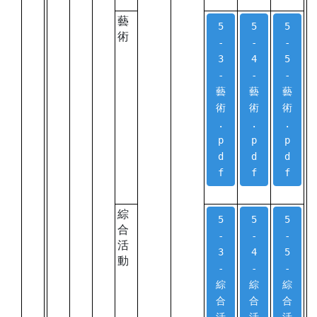
藝
5
5
5
術
-
-
-
3
4
5
-
-
-
藝
藝
藝
術
術
術
.
.
.
p
p
p
d
d
d
f
f
f
綜
5
5
5
合
-
-
-
活
3
4
5
動
-
-
-
綜
綜
綜
合
合
合