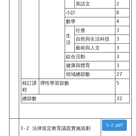
英語文
2
小計
8
數學
4
社會
3
生
自然與生活科技
3
活
藝術與人文
3
綜合活動
3
健康與體育
3
領域總節數
27
校訂課
彈性學習節數
5
程
總節數
32
3-2.pdf
3-2 法律規定教育議題實施規劃