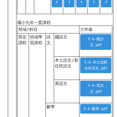
f
f
f
f
f
國小九年一貫課程
領域/科目
六年級
部定
領域學
語
國語文
5-6-國語
課程
習課程
文
文.pdf
本土語文/新
5-6-本土或新
住民語文
住民語文.pdf
英語文
5-6-英語
文.pdf
數學
5-6-數學.pdf