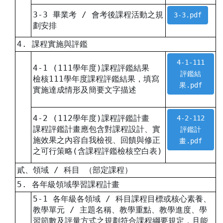
3-3 畢業考 / 會考後課程活動之規
3-3.pdf
劃安排
4. 課程實施與評鑑
4-1-111
4-1 (111學年度)課程評鑑結果
評鑑結
檢核111學年度課程評鑑結果，填寫
果.pdf
實施達成情形及簡要文字描述
4-2 (112學年度)課程評鑑計畫
4-2-112
課程評鑑計畫應包含對課程設計、實
評鑑計
施效果之內容自我檢視、回饋與修正
畫.pdf
之可行策略(含課程評鑑檢核空白表)
貳、領域 / 科目 （部定課程）
5. 各年級領域學習課程計畫
5-1 各年級各領域 / 科目課程目標或核心素養、
教學單元 / 主題名稱、教學重點、教學進度、學
習節數及評量方式之規劃符合課程綱要規定，且能