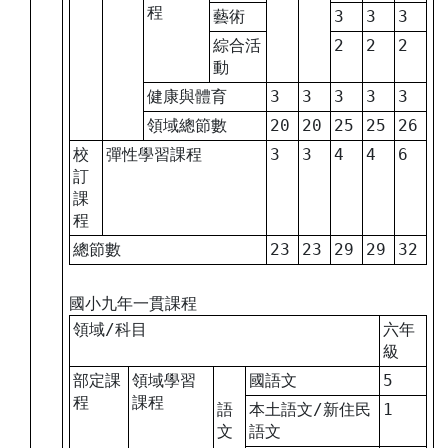
程
藝術
3
3
3
綜合活
2
2
2
動
健康與體育
3
3
3
3
3
領域總節數
20
20
25
25
26
校
彈性學習課程
3
3
4
4
6
訂
課
程
總節數
23
23
29
29
32
國小九年一貫課程
領域/科目
六年
級
部定課
領域學習
國語文
5
程
課程
語
本土語文/新住民
1
文
語文