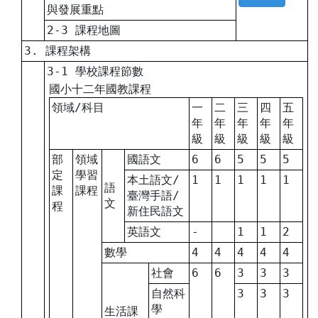
與發展重點
2-3 課程地圖
3. 課程架構
3-1 學校課程節數
國小十二年國教課程
領域/科目
一
二
三
四
五
年
年
年
年
年
級
級
級
級
級
部
領域
國語文
6
6
5
5
5
定
學習
本土語文/
1
1
1
1
1
語
課
課程
臺灣手語/
文
程
新住民語文
英語文
-
1
1
2
數學
4
4
4
4
4
社會
6
6
3
3
3
自然科
3
3
3
學
生活課