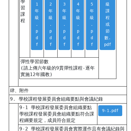
學
1
2
3
4
5
級
習
年
年
年
年
年
課
課
級
級
級
級
級
程
程
.
.
.
.
.
或
p
p
p
p
p
節
d
d
d
d
d
數.
f
f
f
f
f
pdf
彈性學習節數
(請上傳六年級的9貫彈性課程-逐年
實施12年國教)
肆、附件
9. 學校課程發展委員會組織要點與會議紀錄
9-1 學校課程發展委員會組織要點
9-1.pdf
學校課程發展委員會組織要點符合課
程綱要規定，成員符合規定
9-2 學校課程發展委員會實際運作且有會議紀錄與