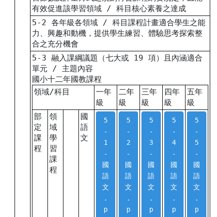
有效促進該學習領域 / 科目核心素養之達成
5-2 各年級各領域 / 科目課程計畫適合學生之能
力、興趣和動機，提供學生練習、體驗思考探索整
合之充分機會
5-3 融入課綱議題（七大或 19 項）且內涵適合
單元 / 主題內容
國小十二年國教課程
領域/科目
一年
二年
三年
四年
五年
級
級
級
級
級
部
領
國
5
5
5
5
5
定
域
語
-
-
-
-
-
課
學
文
1
2
3
4
5
程
習
-
-
-
-
-
課
國
國
國
國
國
程
語
語
語
語
語
文
文
文
文
文
.
.
.
.
.
p
p
p
p
p