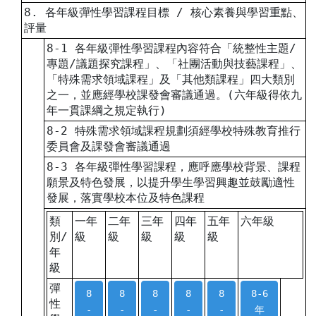
8. 各年級彈性學習課程目標 / 核心素養與學習重點、
評量
8-1 各年級彈性學習課程內容符合「統整性主題/
專題/議題探究課程」、「社團活動與技藝課程」、
「特殊需求領域課程」及「其他類課程」四大類別
之一，並應經學校課發會審議通過。(六年級得依九
年一貫課綱之規定執行)
8-2 特殊需求領域課程規劃須經學校特殊教育推行
委員會及課發會審議通過
8-3 各年級彈性學習課程，應呼應學校背景、課程
願景及特色發展，以提升學生學習興趣並鼓勵適性
發展，落實學校本位及特色課程
類
一年
二年
三年
四年
五年
六年級
別/
級
級
級
級
級
年
級
彈
8
8
8
8
8
8-6
性
-
-
-
-
-
年