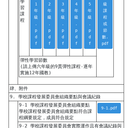
學
1
2
3
4
5
級
習
年
年
年
年
年
課
課
級
級
級
級
級
程
程
.
.
.
.
.
或
p
p
p
p
p
節
d
d
d
d
d
數.
f
f
f
f
f
pdf
彈性學習節數
(請上傳六年級的9貫彈性課程-逐年
實施12年國教)
肆、附件
9. 學校課程發展委員會組織要點與會議紀錄
9-1 學校課程發展委員會組織要點
9-1.pdf
學校課程發展委員會組織要點符合課
程綱要規定，成員符合規定
9-2 學校課程發展委員會實際運作且有會議紀錄與