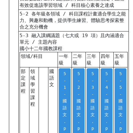
有效促進該學習領域 / 科目核心素養之達成
5-2 各年級各領域 / 科目課程計畫適合學生之能
力、興趣和動機，提供學生練習、體驗思考探索整
合之充分機會
5-3 融入課綱議題（七大或 19 項）且內涵適合
單元 / 主題內容
國小十二年國教課程
領域/科目
一年
二年
三年
四年
五年
級
級
級
級
級
部
領
國
5
5
5
5
5
定
域
語
-
-
-
-
-
課
學
文
1
2
3
4
5
程
習
-
-
-
-
-
課
國
國
國
國
國
程
語
語
語
語
語
文
文
文
文
文
.
.
.
.
.
p
p
p
p
p