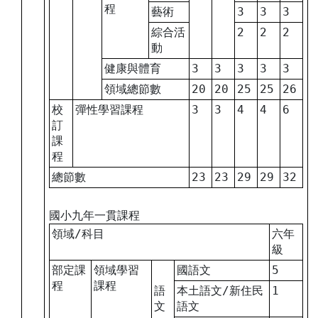
程
藝術
3
3
3
綜合活
2
2
2
動
健康與體育
3
3
3
3
3
領域總節數
20
20
25
25
26
校
彈性學習課程
3
3
4
4
6
訂
課
程
總節數
23
23
29
29
32
國小九年一貫課程
領域/科目
六年
級
部定課
領域學習
國語文
5
程
課程
語
本土語文/新住民
1
文
語文