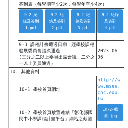
簽到表（每學期至少2次，每學年至少4次）
9-2-紀
9-2-紀
9-2-紀
9-2-紀錄
錄及簽到
錄及簽到
錄及簽到
及簽到
1.pdf
2.pdf
3.pdf
4.pdf
9-3 課程計畫通過日期：經學校課程
發展委員會議決通過
2023-06-
(三分之二以上委員出席會議，二分之
06
一以上委員通過）
10. 其他資料
http://w
ww.mses.
10-1 學校首頁網址
chc.edu.
tw
10-2-截
10-2 學校首頁放置連結「彰化縣國
圖.jpg
民中小學課程計畫平台」網站之截圖