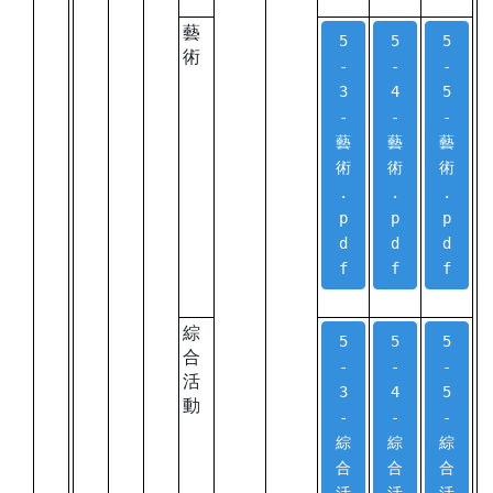
藝
5
5
5
術
-
-
-
3
4
5
-
-
-
藝
藝
藝
術
術
術
.
.
.
p
p
p
d
d
d
f
f
f
綜
5
5
5
合
-
-
-
活
3
4
5
動
-
-
-
綜
綜
綜
合
合
合