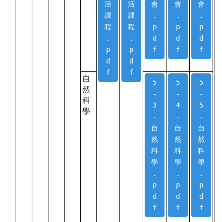
活
活
會
會
會
課
課
.
.
.
程
程
p
p
p
.
.
d
d
d
p
p
f
f
f
d
d
f
f
自
5
5
5
然
-
-
-
科
3
4
5
學
-
-
-
自
自
自
然
然
然
科
科
科
學
學
學
.
.
.
p
p
p
d
d
d
f
f
f