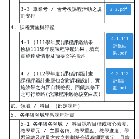
3-3 畢業考 / 會考後課程活動之規
3-3.pdf
劃安排
4. 課程實施與評鑑
4-1-111
4-1 (111學年度)課程評鑑結果
評鑑結
檢核111學年度課程評鑑結果，填寫
果.pdf
實施達成情形及簡要文字描述
4-2 (112學年度)課程評鑑計畫
4-2-112
課程評鑑計畫應包含對課程設計、實
評鑑計
施效果之內容自我檢視、回饋與修正
畫.pdf
之可行策略(含課程評鑑檢核空白表)
貳、領域 / 科目 （部定課程）
5. 各年級領域學習課程計畫
5-1 各年級各領域 / 科目課程目標或核心素養、
教學單元 / 主題名稱、教學重點、教學進度、學
習節數及評量方式之規劃符合課程綱要規定，且能