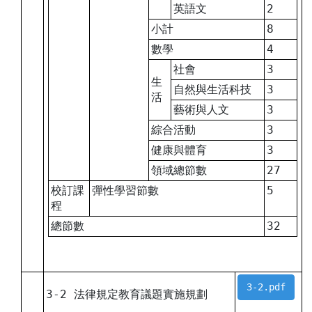
英語文
2
小計
8
數學
4
社會
3
生
自然與生活科技
3
活
藝術與人文
3
綜合活動
3
健康與體育
3
領域總節數
27
校訂課
彈性學習節數
5
程
總節數
32
3-2.pdf
3-2 法律規定教育議題實施規劃