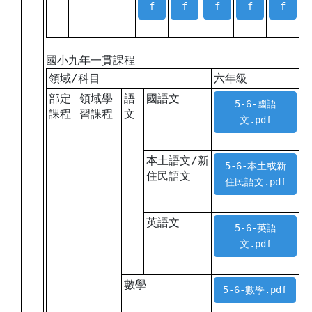
f
f
f
f
f
國小九年一貫課程
領域/科目
六年級
部定
領域學
語
國語文
5-6-國語
課程
習課程
文
文.pdf
本土語文/新
5-6-本土或新
住民語文
住民語文.pdf
英語文
5-6-英語
文.pdf
數學
5-6-數學.pdf