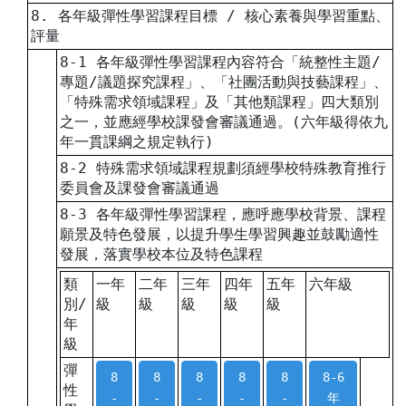
8. 各年級彈性學習課程目標 / 核心素養與學習重點、
評量
8-1 各年級彈性學習課程內容符合「統整性主題/
專題/議題探究課程」、「社團活動與技藝課程」、
「特殊需求領域課程」及「其他類課程」四大類別
之一，並應經學校課發會審議通過。(六年級得依九
年一貫課綱之規定執行)
8-2 特殊需求領域課程規劃須經學校特殊教育推行
委員會及課發會審議通過
8-3 各年級彈性學習課程，應呼應學校背景、課程
願景及特色發展，以提升學生學習興趣並鼓勵適性
發展，落實學校本位及特色課程
類
一年
二年
三年
四年
五年
六年級
別/
級
級
級
級
級
年
級
彈
8
8
8
8
8
8-6
性
-
-
-
-
-
年