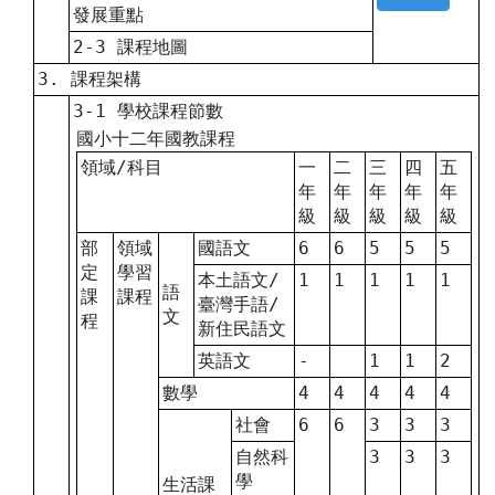
發展重點
2-3 課程地圖
3. 課程架構
3-1 學校課程節數
國小十二年國教課程
領域/科目
一
二
三
四
五
年
年
年
年
年
級
級
級
級
級
部
領域
國語文
6
6
5
5
5
定
學習
本土語文/
1
1
1
1
1
語
課
課程
臺灣手語/
文
程
新住民語文
英語文
-
1
1
2
數學
4
4
4
4
4
社會
6
6
3
3
3
自然科
3
3
3
學
生活課