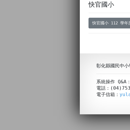
快官國小
快官國小 112 學
彰化縣國民中小
系統操作 Q&
電話：(04)753
電子信箱：
yul